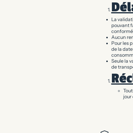
Dél
La valida
pouvant fa
conformém
Aucun rem
Pour les p
de la date
consommat
Seule la v
de transp
Réc
Tout
jour