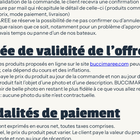
validation de la commande, le client recevra une confirmat
ure par mail qui récapitule le détail de celle-ci (produits co
prix, mode paiement, livraison)
E se réserve la possibilité de ne pas confirmer ou d’annul
que raison que ce soit, notamment pour un problème d’appr
vais temps ou panne d’un de nos bateaux.
ée de validité de l’offr
es produits proposés en ligne sur le site
buccimaree.com
peuv
ur, cela dépend du cours et des inflations.
paye le prix du produit au jour de la commande et non au jour d
oduit fait l’objet d’une photo et d’une description. BUCCIM
ir de belle photo en restant le plus fidèle à ce que vous allez r
: aucune photo du site n’est contractuelle.
alités de paiement
ont exprimés en euros net, toutes taxes comprises.
l, le prix du produit peut varier. Le client paye la valeur du pro
de et non au jour de réception.