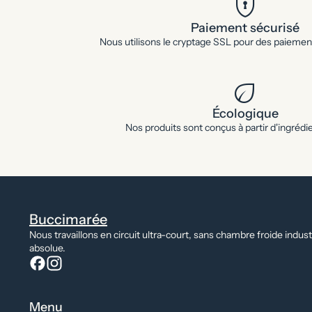
encrypted
Paiement sécurisé
Nous utilisons le cryptage SSL pour des paiement
eco
Écologique
Nos produits sont conçus à partir d'ingrédi
Buccimarée
Nous travaillons en circuit ultra-court, sans chambre froide indus
absolue.
Menu