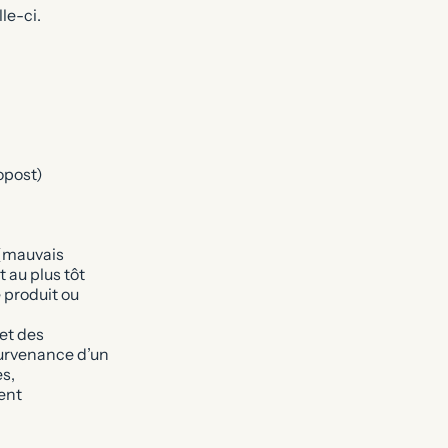
le-ci.
opost)
 (mauvais
 au plus tôt
e produit ou
et des
survenance d’un
s,
ent