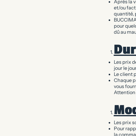
Après la 
et/ou fact
quantité, 
BUCCIMARE
pour quel
dû au mau
Dur
Les prix d
jour le jo
Le client 
Chaque pr
vous fourn
Attention 
Mod
Les prix s
Pour rappe
la comman