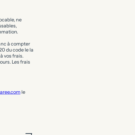
ocable, ne
ssables,
mmation.
ranc à compter
20 du code le la
 vos frais.
urs. Les frais
aree.com
le