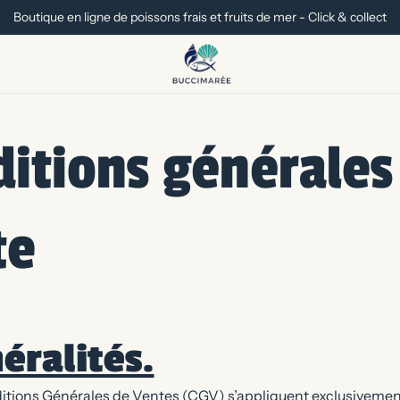
Boutique en ligne de poissons frais et fruits de mer - Click & collect
itions générales
te
éralités.
tions Générales de Ventes (CGV) s’appliquent exclusivemen