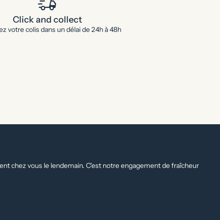
delivery_truck_speed
Click and collect
z votre colis dans un délai de 24h à 48h
rrivent chez vous le lendemain. C'est notre engagement de fraîcheur