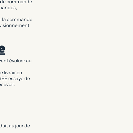
ion de commande
mmandés,
er la commande
ovisionnement
e
ent évoluer au
e livraison
AREE essaye de
ecevoir.
duit au jour de