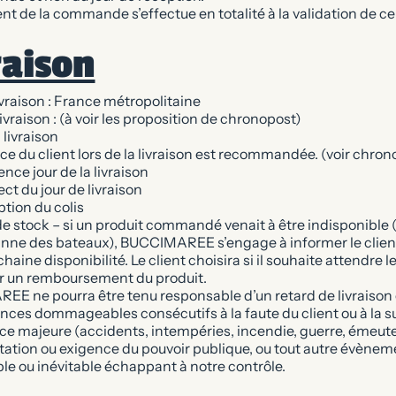
t de la commande s’effectue en totalité à la validation de cel
raison
vraison : France métropolitaine
vraison : (à voir les proposition de chronopost)
 livraison
e du client lors de la livraison est recommandée. (voir chron
ce jour de la livraison
t du jour de livraison
tion du colis
e stock – si un produit commandé venait à être indisponible
nne des bateaux), BUCCIMAREE s’engage à informer le client
haine disponibilité. Le client choisira si il souhaite attendre l
 un remboursement du produit.
E ne pourra être tenu responsable d’un retard de livraison 
ces dommageables consécutifs à la faute du client ou à la 
rce majeure (accidents, intempéries, incendie, guerre, émeute
ation ou exigence du pouvoir publique, ou tout autre évènem
le ou inévitable échappant à notre contrôle.