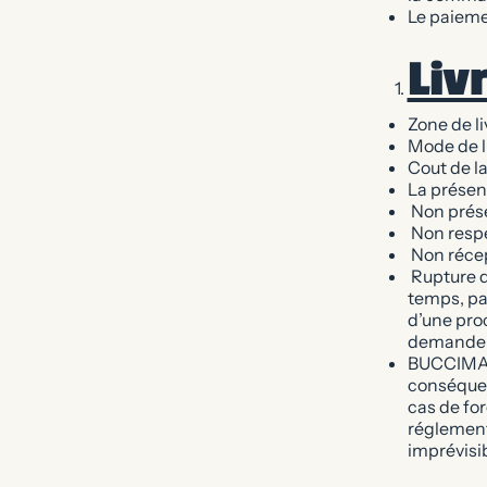
Le paiemen
Liv
Zone de li
Mode de li
Cout de la
La présenc
Non présen
Non respec
Non récep
Rupture d
temps, pa
d’une proc
demander
BUCCIMARE
conséquen
cas de fo
réglement
imprévisib