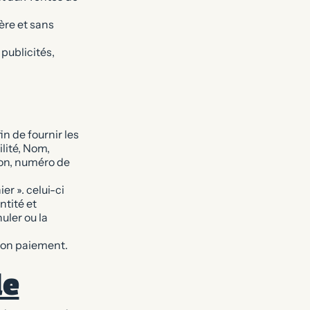
ère et sans
publicités,
in de fournir les
lité, Nom,
ion, numéro de
er ». celui-ci
ntité et
uler ou la
 son paiement.
de