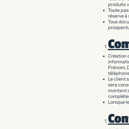
produits 
Toute pas
réserve à
Tous docu
prospectus
Co
Création d
informati
Prénom, D
téléphone,
Le client 
sera consu
montant de
compléter 
Lorsque le
Con